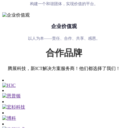
构建一个和谐团体，实现价值的平台。
企业价值观
以人为本——责任、合作、共享、感恩。
合作品牌
腾展科技，新ICT解决方案服务商！他们都选择了我们！