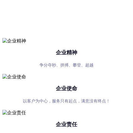
国）
专心、专注、专业，超越自我，共赢未来
企业精神
争分夺秒、拼搏、攀登、超越
企业使命
以客户为中心，服务只有起点，满意没有终点！
企业责任