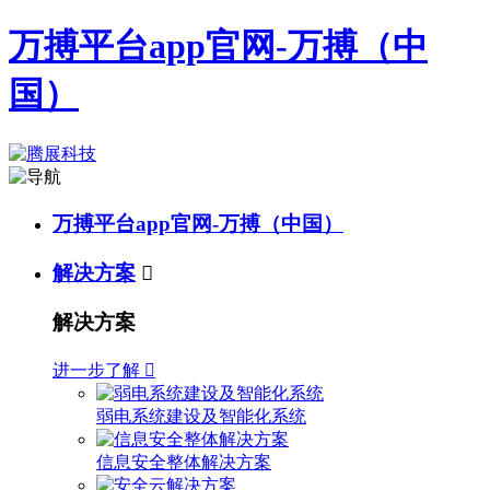
万搏平台app官网-万搏（中
国）
万搏平台app官网-万搏（中国）
解决方案

解决方案
进一步了解

弱电系统建设及智能化系统
信息安全整体解决方案