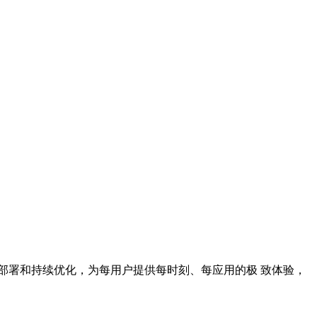
策略部署和持续优化，为每用户提供每时刻、每应用的极 致体验，