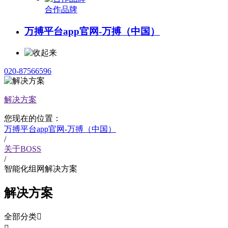
合作品牌
万搏平台app官网-万搏（中国）
020-87566596
解决方案
您现在的位置：
万搏平台app官网-万搏（中国）
/
关于BOSS
/
智能化组网解决方案
解决方案
全部分类
