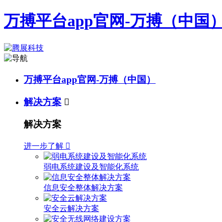
万搏平台app官网-万搏（中国
万搏平台app官网-万搏（中国）
解决方案

解决方案
进一步了解

弱电系统建设及智能化系统
信息安全整体解决方案
安全云解决方案