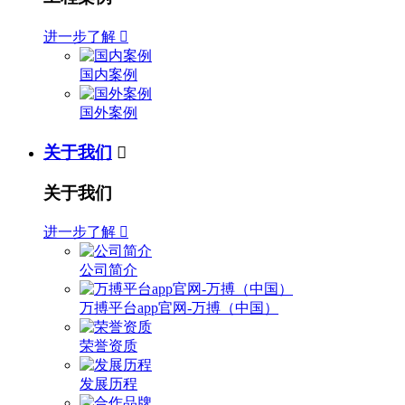
进一步了解

国内案例
国外案例
关于我们

关于我们
进一步了解

公司简介
万搏平台app官网-万搏（中国）
荣誉资质
发展历程