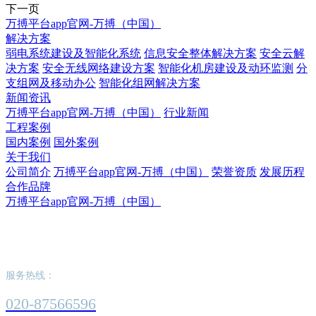
下一页
万搏平台app官网-万搏（中国）
解决方案
弱电系统建设及智能化系统
信息安全整体解决方案
安全云解
决方案
安全无线网络建设方案
智能化机房建设及动环监测
分
支组网及移动办公
智能化组网解决方案
新闻资讯
万搏平台app官网-万搏（中国）
行业新闻
工程案例
国内案例
国外案例
关于我们
公司简介
万搏平台app官网-万搏（中国）
荣誉资质
发展历程
合作品牌
万搏平台app官网-万搏（中国）
万搏平台app官网-万搏（中国）
服务热线：
020-87566596