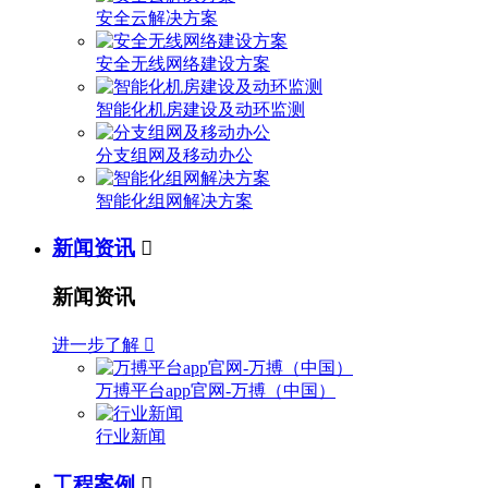
安全云解决方案
安全无线网络建设方案
智能化机房建设及动环监测
分支组网及移动办公
智能化组网解决方案
新闻资讯

新闻资讯
进一步了解

万搏平台app官网-万搏（中国）
行业新闻
工程案例
