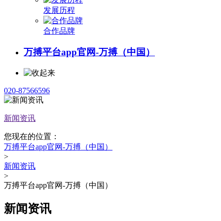
发展历程
合作品牌
万搏平台app官网-万搏（中国）
020-87566596
新闻资讯
您现在的位置：
万搏平台app官网-万搏（中国）
>
新闻资讯
>
万搏平台app官网-万搏（中国）
新闻资讯