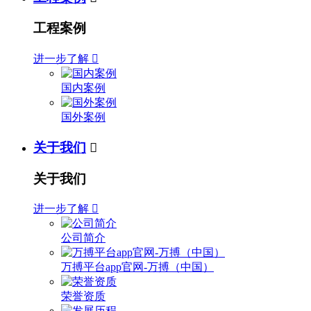
工程案例
进一步了解

国内案例
国外案例
关于我们

关于我们
进一步了解

公司简介
万搏平台app官网-万搏（中国）
荣誉资质