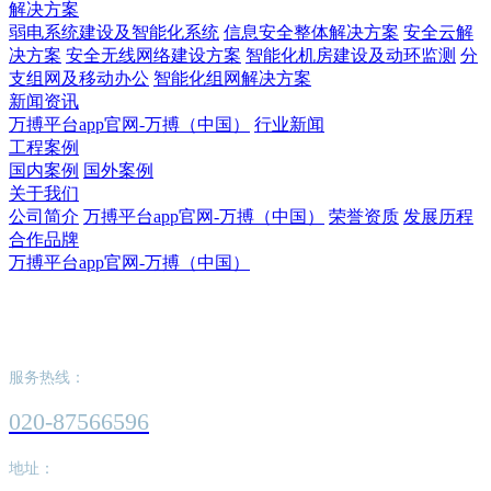
解决方案
弱电系统建设及智能化系统
信息安全整体解决方案
安全云解
决方案
安全无线网络建设方案
智能化机房建设及动环监测
分
支组网及移动办公
智能化组网解决方案
新闻资讯
万搏平台app官网-万搏（中国）
行业新闻
工程案例
国内案例
国外案例
关于我们
公司简介
万搏平台app官网-万搏（中国）
荣誉资质
发展历程
合作品牌
万搏平台app官网-万搏（中国）
万搏平台app官网-万搏（中国）
服务热线：
020-87566596
地址：