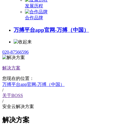
发展历程
合作品牌
万搏平台app官网-万搏（中国）
020-87566596
解决方案
您现在的位置：
万搏平台app官网-万搏（中国）
/
关于BOSS
/
安全云解决方案
解决方案