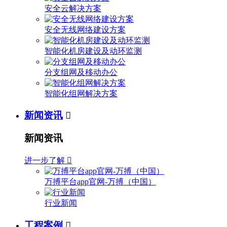
安全云解决方案
安全无线网络建设方案
智能化机房建设及动环监测
分支组网及移动办公
智能化组网解决方案
新闻资讯

新闻资讯
进一步了解

万搏平台app官网-万搏（中国）
行业新闻
工程案例
