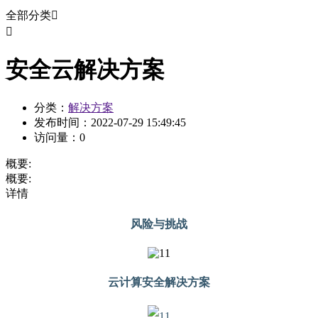
全部分类


安全云解决方案
分类：
解决方案
发布时间：
2022-07-29 15:49:45
访问量：
0
概要:
概要:
详情
风险与挑战
云计算安全解决方案